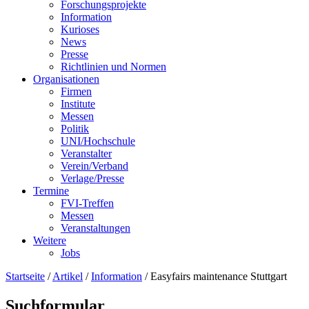
Forschungsprojekte
Information
Kurioses
News
Presse
Richtlinien und Normen
Organisationen
Firmen
Institute
Messen
Politik
UNI/Hochschule
Veranstalter
Verein/Verband
Verlage/Presse
Termine
FVI-Treffen
Messen
Veranstaltungen
Weitere
Jobs
Startseite
/
Artikel
/
Information
/
Easyfairs maintenance Stuttgart
Suchformular