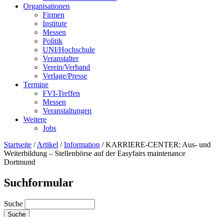
Organisationen
Firmen
Institute
Messen
Politik
UNI/Hochschule
Veranstalter
Verein/Verband
Verlage/Presse
Termine
FVI-Treffen
Messen
Veranstaltungen
Weitere
Jobs
Startseite
/
Artikel
/
Information
/
KARRIERE-CENTER: Aus- und
Weiterbildung – Stellenbörse auf der Easyfairs maintenance
Dortmund
Suchformular
Suche