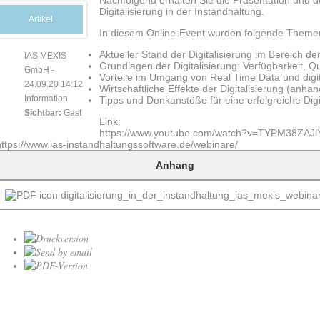
Nachfolgend erhalten Sie die Präsentation und 
Digitalisierung in der Instandhaltung.
Artikel
In diesem Online-Event wurden folgende Theme
Aktueller Stand der Digitalisierung im Bereich de
IAS MEXIS
Grundlagen der Digitalisierung: Verfügbarkeit, Q
GmbH
-
Vorteile im Umgang von Real Time Data und digi
24.09.20 14:12
Wirtschaftliche Effekte der Digitalisierung (anh
Information
Tipps und Denkanstöße für eine erfolgreiche Digi
Sichtbar:
Gast
Link:
https://www.youtube.com/watch?v=TYPM38ZAJl
https://www.ias-instandhaltungssoftware.de/webinare/
Anhang
digitalisierung_in_der_instandhaltung_ias_mexis_webina