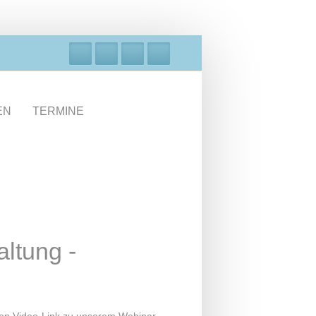
EN
TERMINE
altung -