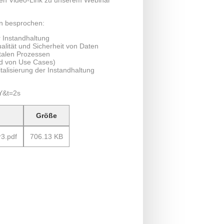
den Video-Link zu unserem Webinar
n besprochen:
r Instandhaltung
ualität und Sicherheit von Daten
talen Prozessen
and von Use Cases)
talisierung der Instandhaltung
Y&t=2s
Größe
r3.pdf
706.13 KB