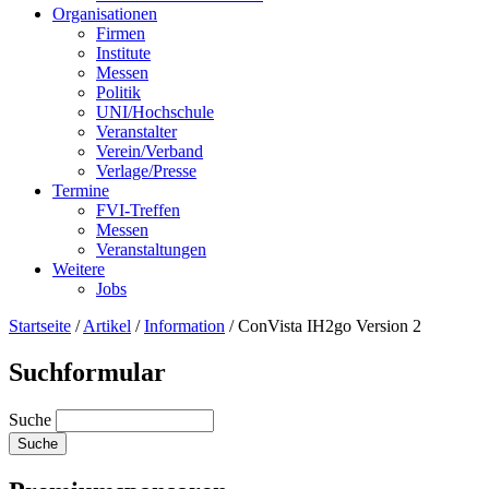
Organisationen
Firmen
Institute
Messen
Politik
UNI/Hochschule
Veranstalter
Verein/Verband
Verlage/Presse
Termine
FVI-Treffen
Messen
Veranstaltungen
Weitere
Jobs
Startseite
/
Artikel
/
Information
/
ConVista IH2go Version 2
Suchformular
Suche