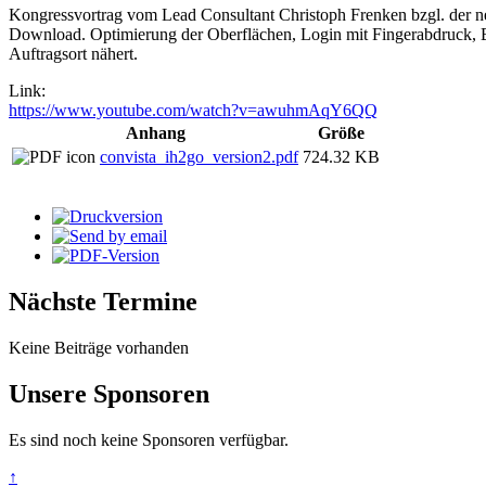
Kongressvortrag vom Lead Consultant Christoph Frenken bzgl. der n
Download. Optimierung der Oberflächen, Login mit Fingerabdruck, B
Auftragsort nähert.
Link:
https://www.youtube.com/watch?v=awuhmAqY6QQ
Anhang
Größe
convista_ih2go_version2.pdf
724.32 KB
Nächste Termine
Keine Beiträge vorhanden
Unsere Sponsoren
Es sind noch keine Sponsoren verfügbar.
↑