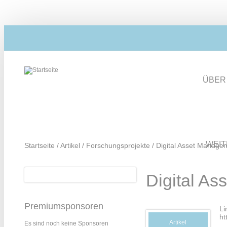
Direkt zum Inhalt
ÜBER
WEI
Startseite
/
Artikel
/
Forschungsprojekte
/
Digital Asset Managem
Suche
Digital As
Suchformular
Premiumsponsoren
Li
ht
Artikel
Es sind noch keine Sponsoren