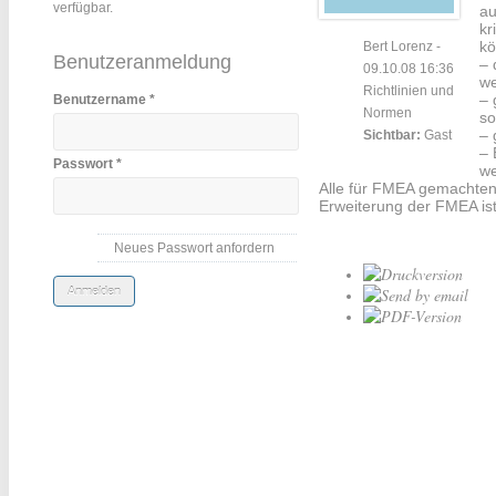
verfügbar.
au
kr
kö
Bert Lorenz
-
Benutzeranmeldung
– 
09.10.08 16:36
we
Richtlinien und
– 
Benutzername
*
Normen
so
– 
Sichtbar:
Gast
– 
Passwort
*
we
Alle für FMEA gemachten 
Erweiterung der FMEA ist
Neues Passwort anfordern