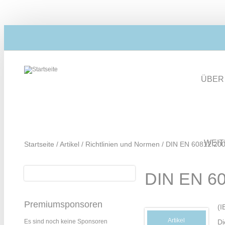
Direkt zum Inhalt
ÜBER
WEI
Startseite
/
Artikel
/
Richtlinien und Normen
/
DIN EN 60812:200
Suche
DIN EN 60
Suchformular
Premiumsponsoren
(I
Artikel
Di
Es sind noch keine Sponsoren