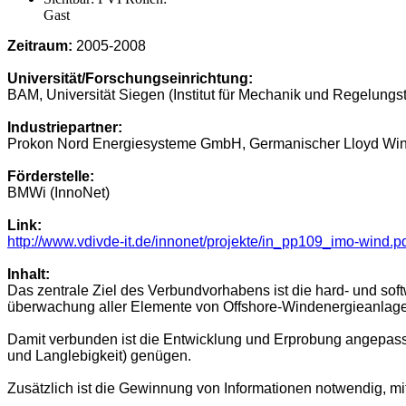
Gast
Zeitraum:
2005-2008
Universität/Forschungseinrichtung:
BAM, Universität Siegen (Institut für Mechanik und Regelungs
Industriepartner:
Prokon Nord Energiesysteme GmbH, Germanischer Lloyd Wi
Förderstelle:
BMWi (InnoNet)
Link:
http://www.vdivde-it.de/innonet/projekte/in_pp109_imo-wind.p
Inhalt:
Das zentrale Ziel des Verbundvorhabens ist die hard- und so
überwachung aller Elemente von Offshore-Windenergieanlagen
Damit verbunden ist die Entwicklung und Erprobung angepasst
und Langlebigkeit) genügen.
Zusätzlich ist die Gewinnung von Informationen notwendig,