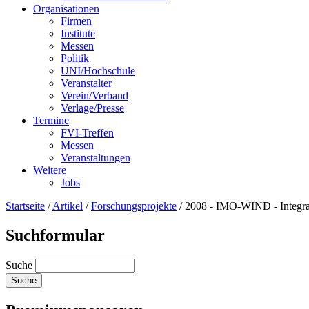
Organisationen
Firmen
Institute
Messen
Politik
UNI/Hochschule
Veranstalter
Verein/Verband
Verlage/Presse
Termine
FVI-Treffen
Messen
Veranstaltungen
Weitere
Jobs
Startseite
/
Artikel
/
Forschungsprojekte
/
2008 - IMO-WIND - Integra
Suchformular
Suche