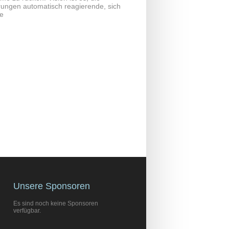
erungen automatisch reagierende, sich
me
Unsere Sponsoren
Es sind noch keine Sponsoren
verfügbar.