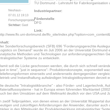
TU Dortmund - Lehrstuhl für Fabrikorganisation u
Neuhaus
-
Industriepartner:
07.01.12 19:13
Förderstelle
:
Forschungsprojekte
DFG
Sichtbar:
Gast
Link:
http://www.lfo.uni-dortmund.de/lfo_site/index.php?option=com_conten
Inhalt:
Der Sonderforschungsbereich (SFB) 696 "Forderungsgerechte Auslegun
Logistics on Demand" wurde im Juli 2006 an der Universität Dortmund e
analytische Methoden und Technologien zur anforderungsgerechten Ge
intralogistischer Systeme zu entwickeln.
Damit soll die Lücke geschossen werden, die durch sich schnell verä
"just in time", "just in sequence"- Produktionskonzepte, exponentiel
Belieferungsformen einerseits und andererseits demgegenüber vergleich
Betrieb und Instandhaltung aufwändigen Intralogistiksystemen derzeit e
Die deutsche "Intralogistikbranche" - also Förder- und Lagertechnik, Au
Materialflusssysteme - hat in Europa einen führenden Marktanteil (2002
auch bei den Umsätzen auf dem Weltmarkt deutlich vor den USA und J
In zwölf Teilprojekten, von denen eines an der Universität Wuppertal du
heutigen und zukünftigen Anforderungen der Anwender, darunter auch 
stärker in den Mittelpunkt der Produktentwicklung intralogistischer Syste