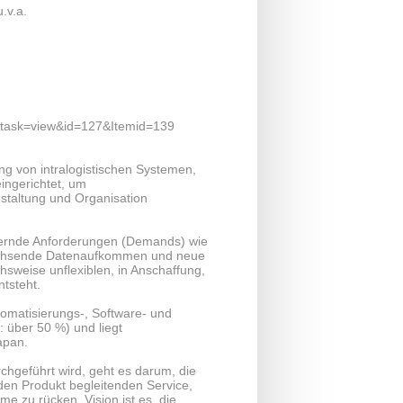
.v.a.
t&task=view&id=127&Itemid=139
g von intralogistischen Systemen,
ingerichtet, um
staltung und Organisation
ndernde Anforderungen (Demands) wie
l wachsende Datenaufkommen und neue
sweise unflexiblen, in Anschaffung,
ntsteht.
tomatisierungs-, Software- und
: über 50 %) und liegt
apan.
rchgeführt wird, geht es darum, die
den Produkt begleitenden Service,
me zu rücken. Vision ist es, die