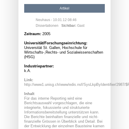
Artikel
Neuhaus
- 10.01.12 08:46
Dissertationen
Sichtbar:
Gast
Zeitraum:
2005
Universität/Forschungseinrichtung:
Universität St. Gallen, Hochschule für
Wirtschafts-,Rechts- und Sozialwissenschaften
(HSG)
Industriepartner:
k.A.
Link:
http://www1.unisg.ch/www/edis.nsf/SysLkpByIdentifier/2987/$
Inhalt
Für das interne Reporting wird eine
Berichtsauswahl vorgeschlagen, die eine
integrierte, fokussierte und strukturierte
Informationsbereitstellung unterstützen kann.
Die Berichte beinhalten finanzielle und nicht-
finanzielle Grössen in Überblick und Detail. Bei
der Entwicklung der einzelnen Bausteine kamen