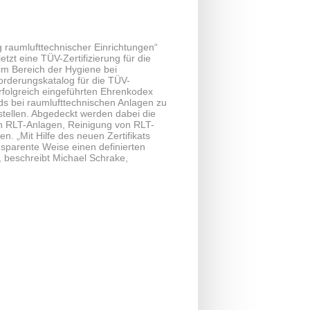
 raumlufttechnischer Einrichtungen“
zt eine TÜV-Zertifizierung für die
 im Bereich der Hygiene bei
orderungskatalog für die TÜV-
 erfolgreich eingeführten Ehrenkodex
ds bei raumlufttechnischen Anlagen zu
stellen. Abgedeckt werden dabei die
on RLT-Anlagen, Reinigung von RLT-
. „Mit Hilfe des neuen Zertifikats
parente Weise einen definierten
 beschreibt Michael Schrake,