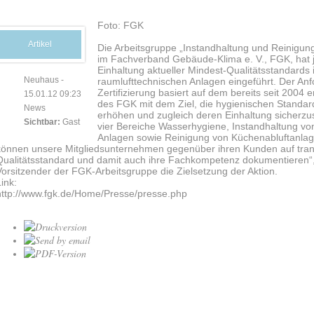
Foto: FGK
Artikel
Die Arbeitsgruppe „Instandhaltung und Reinigung
im Fachverband Gebäude-Klima e. V., FGK, hat jet
Einhaltung aktueller Mindest-Qualitätsstandards
Neuhaus
-
raumlufttechnischen Anlagen eingeführt. Der Anf
Zertifizierung basiert auf dem bereits seit 2004
15.01.12 09:23
des FGK mit dem Ziel, die hygienischen Standar
News
erhöhen und zugleich deren Einhaltung sicherzu
Sichtbar:
Gast
vier Bereiche Wasserhygiene, Instandhaltung v
Anlagen sowie Reinigung von Küchenabluftanlagen
können unsere Mitgliedsunternehmen gegenüber ihren Kunden auf trans
Qualitätsstandard und damit auch ihre Fachkompetenz dokumentieren“,
Vorsitzender der FGK-Arbeitsgruppe die Zielsetzung der Aktion.
Link:
http://www.fgk.de/Home/Presse/presse.php