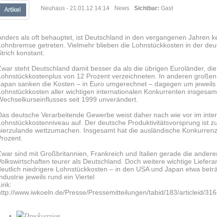
Neuhaus
- 21.01.12 14:14
News
Sichtbar:
Gast
Artikel
Anders als oft behauptet, ist Deutschland in den vergangenen Jahren 
Lohnbremse getreten. Vielmehr blieben die Lohnstückkosten in der deu
Strich konstant.
Zwar steht Deutschland damit besser da als die übrigen Euroländer, di
Lohnstückkostenplus von 12 Prozent verzeichneten. In anderen großen
Japan sanken die Kosten – in Euro umgerechnet – dagegen um jeweils f
Lohnstückkosten aller wichtigen internationalen Konkurrenten insgesam
Wechselkurseinflusses seit 1999 unverändert.
Das deutsche Verarbeitende Gewerbe weist daher nach wie vor im inter
Lohnstückkostenniveau auf. Der deutsche Produktivitätsvorsprung ist z
hierzulande wettzumachen. Insgesamt hat die ausländische Konkurrenz
Prozent.
Zwar sind mit Großbritannien, Frankreich und Italien gerade die ande
Volkswirtschaften teurer als Deutschland. Doch weitere wichtige Liefer
deutlich niedrigere Lohnstückkosten – in den USA und Japan etwa betr
ndustrie jeweils rund ein Viertel
Link:
http://www.iwkoeln.de/Presse/Pressemitteilungen/tabid/183/articleid/3