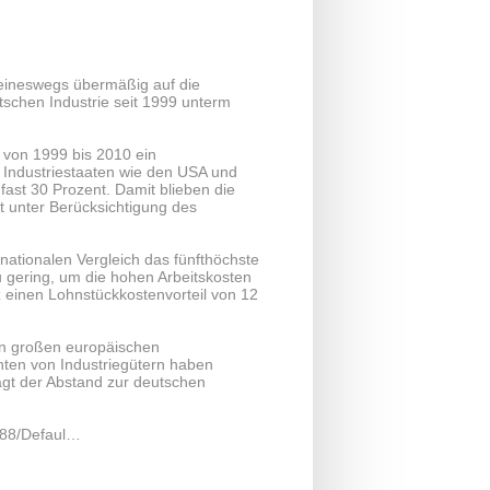
keineswegs übermäßig auf die
tschen Industrie seit 1999 unterm
e von 1999 bis 2010 ein
 Industriestaaten wie den USA und
ast 30 Prozent. Damit blieben die
t unter Berücksichtigung des
nationalen Vergleich das fünfthöchste
u gering, um die hohen Arbeitskosten
 einen Lohnstückkostenvorteil von 12
ren großen europäischen
anten von Industriegütern haben
ägt der Abstand zur deutschen
1688/Defaul…