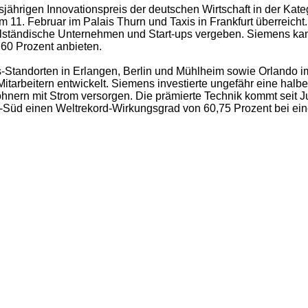
esjährigen Innovationspreis der deutschen Wirtschaft in der K
1. Februar im Palais Thurn und Taxis in Frankfurt überreicht. 
elständische Unternehmen und Start-ups vergeben. Siemens kan
 60 Prozent anbieten.
andorten in Erlangen, Berlin und Mühlheim sowie Orlando im 
tarbeitern entwickelt. Siemens investierte ungefähr eine halbe
ohnern mit Strom versorgen. Die prämierte Technik kommt seit J
V-Süd einen Weltrekord-Wirkungsgrad von 60,75 Prozent bei eine