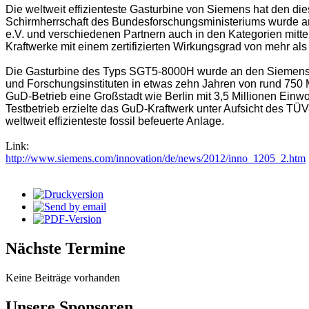
Die weltweit effizienteste Gasturbine von Siemens hat den di
Schirmherrschaft des Bundesforschungsministeriums wurde am 1
e.V. und verschiedenen Partnern auch in den Kategorien mitt
Kraftwerke mit einem zertifizierten Wirkungsgrad von mehr als
Die Gasturbine des Typs SGT5-8000H wurde an den Siemens-St
und Forschungsinstituten in etwas zehn Jahren von rund 750 Mi
GuD-Betrieb eine Großstadt wie Berlin mit 3,5 Millionen Einw
Testbetrieb erzielte das GuD-Kraftwerk unter Aufsicht des TÜ
weltweit effizienteste fossil befeuerte Anlage.
Link:
http://www.siemens.com/innovation/de/news/2012/inno_1205_2.htm
Nächste Termine
Keine Beiträge vorhanden
Unsere Sponsoren