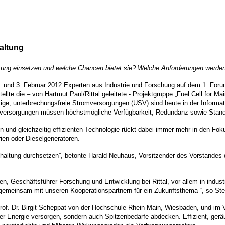
haltung
haltung einsetzen und welche Chancen bietet sie? Welche Anforderungen werden
. und 3. Februar 2012 Experten aus Industrie und Forschung auf dem 1. Foru
ellte die – von Hartmut Paul/Rittal geleitete - Projektgruppe „Fuel Cell for Ma
ässige, unterbrechungsfreie Stromversorgungen (USV) sind heute in der Informa
omversorgungen müssen höchstmögliche Verfügbarkeit, Redundanz sowie Stand
und gleichzeitig effizienten Technologie rückt dabei immer mehr in den Fokus
ien oder Dieselgeneratoren.
dhaltung durchsetzen”, betonte Harald Neuhaus, Vorsitzender des Vorstandes de
, Geschäftsführer Forschung und Entwicklung bei Rittal, vor allem in indust
ie gemeinsam mit unseren Kooperationspartnern für ein Zukunftsthema “, so Ste
Prof. Dr. Birgit Scheppat von der Hochschule Rhein Main, Wiesbaden, und im V
ischer Energie versorgen, sondern auch Spitzenbedarfe abdecken. Effizient, ge