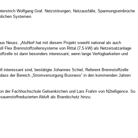
nterstrich Wolfgang Graf. Netzstörungen, Netzausfälle, Spannungseinbrüche
blichen Systemen.
aus Neuss. „AluNorf hat mit diesem Projekt sowohl national als auch
Cell Flex Brennstoffzellensysteme von Rittal (7,5 kW) als Netzersatzanlage
offzelle ist dann besonders interessant, wenn lange Verfügbarkeiten und
 interessant sind, bestätigte Johannes Schiel, Referent Brennstoffzelle
, dass der Bereich „Stromversorgung Business“ in den kommenden Jahren
n von der Fachhochschule Gelsenkirchen und Lars Frahm von N2telligence. So
uerstoffreduzierten Abluft als Brandschutz hinzu.