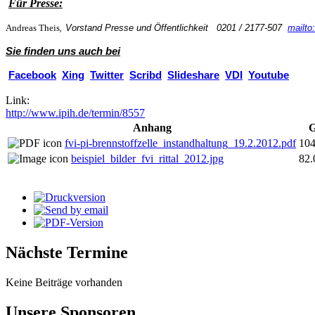
Für Presse:
Andreas Theis
, Vorstand Presse und Öffentlichkeit 0
201 / 2177-507
mailto
Sie finden uns auch bei
Facebook
Xing
Twitter
Scribd
Slideshare
VDI
Youtube
Link:
http://www.ipih.de/termin/8557
Anhang
G
fvi-pi-brennstoffzelle_instandhaltung_19.2.2012.pdf
10
beispiel_bilder_fvi_rittal_2012.jpg
82
Nächste Termine
Keine Beiträge vorhanden
Unsere Sponsoren