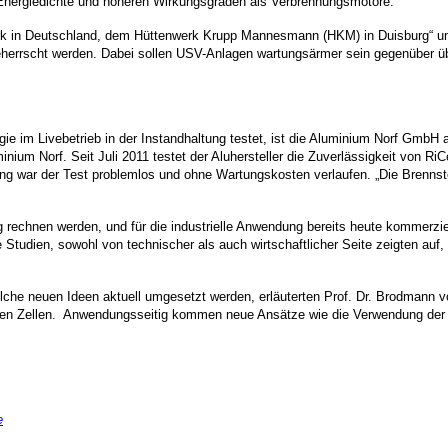
r Energiedichte und höheren Wirkungsgraden als Verbrennungsmotore.
werk in Deutschland, dem Hüttenwerk Krupp Mannesmann (HKM) in Duisburg“ u
errscht werden. Dabei sollen USV-Anlagen wartungsärmer sein gegenüber ü
ie im Livebetrieb in der Instandhaltung testet, ist die Aluminium Norf GmbH 
inium Norf. Seit Juli 2011 testet der Aluhersteller die Zuverlässigkeit von Ri
slang war der Test problemlos und ohne Wartungskosten verlaufen. „Die Brennst
rechnen werden, und für die industrielle Anwendung bereits heute kommerziell
udien, sowohl von technischer als auch wirtschaftlicher Seite zeigten auf
welche neuen Ideen aktuell umgesetzt werden, erläuterten Prof. Dr. Brodman
en Zellen.
Anwendungsseitig kommen neue Ansätze wie die Verwendung der sa
e