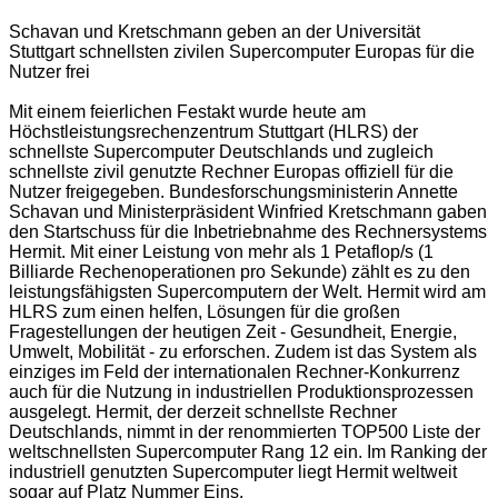
Schavan und Kretschmann geben an der Universität
Stuttgart schnellsten zivilen Supercomputer Europas für die
Nutzer frei
Mit einem feierlichen Festakt wurde heute am
Höchstleistungsrechenzentrum Stuttgart (HLRS) der
schnellste Supercomputer Deutschlands und zugleich
schnellste zivil genutzte Rechner Europas offiziell für die
Nutzer freigegeben. Bundesforschungsministerin Annette
Schavan und Ministerpräsident Winfried Kretschmann gaben
den Startschuss für die Inbetriebnahme des Rechnersystems
Hermit. Mit einer Leistung von mehr als 1 Petaflop/s (1
Billiarde Rechenoperationen pro Sekunde) zählt es zu den
leistungsfähigsten Supercomputern der Welt. Hermit wird am
HLRS zum einen helfen, Lösungen für die großen
Fragestellungen der heutigen Zeit - Gesundheit, Energie,
Umwelt, Mobilität - zu erforschen. Zudem ist das System als
einziges im Feld der internationalen Rechner-Konkurrenz
auch für die Nutzung in industriellen Produktionsprozessen
ausgelegt. Hermit, der derzeit schnellste Rechner
Deutschlands, nimmt in der renommierten TOP500 Liste der
weltschnellsten Supercomputer Rang 12 ein. Im Ranking der
industriell genutzten Supercomputer liegt Hermit weltweit
sogar auf Platz Nummer Eins.