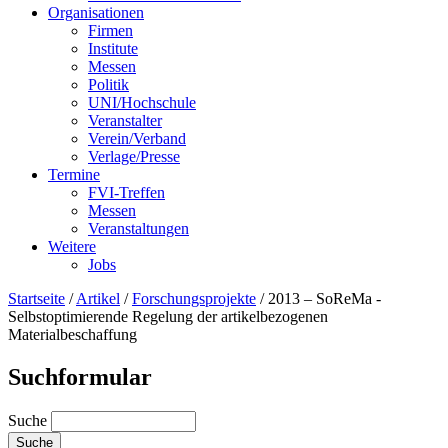
Organisationen
Firmen
Institute
Messen
Politik
UNI/Hochschule
Veranstalter
Verein/Verband
Verlage/Presse
Termine
FVI-Treffen
Messen
Veranstaltungen
Weitere
Jobs
Startseite
/
Artikel
/
Forschungsprojekte
/
2013 – SoReMa -
Selbstoptimierende Regelung der artikelbezogenen
Materialbeschaffung
Suchformular
Suche