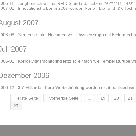
2006-11 : Jungheinrich will bei RFID Standards setzen
(05.07.2014 - 14:37)
2007-01 : Innovationstreiber in 2007 werden Nano-, Bio- und I&K-Techn
August 2007
2006-08 : Siemens rüstet Hochofen von ThyssenKrupp mit Elektrotechn
Juli 2007
2006-01 : Korrosivitätsmonitoring jetzt so einfach wie Temperaturüber
Dezember 2006
2006-12 : 3,7 Milliarden Euro Wertschöpfung werden nicht realisiert
(05.
« erste Seite
‹ vorherige Seite
…
19
20
21
Seiten
27