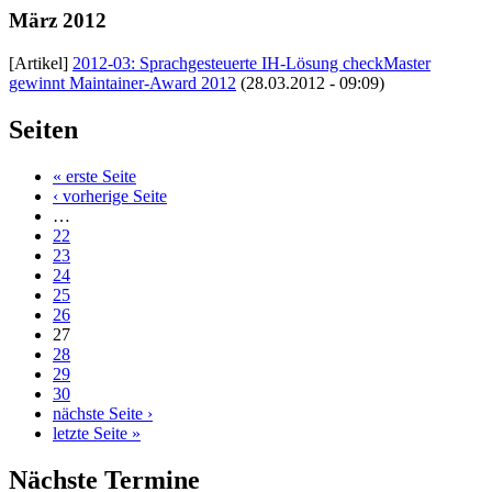
März 2012
[Artikel]
2012-03: Sprachgesteuerte IH-Lösung checkMaster
gewinnt Maintainer-Award 2012
(28.03.2012 - 09:09)
Seiten
« erste Seite
‹ vorherige Seite
…
22
23
24
25
26
27
28
29
30
nächste Seite ›
letzte Seite »
Nächste Termine