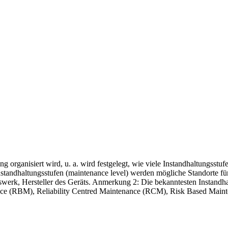
g organisiert wird, u. a. wird festgelegt, wie viele Instandhaltungsstu
standhaltungsstufen (maintenance level) werden mögliche Standorte für
iebswerk, Hersteller des Geräts. Anmerkung 2: Die bekanntesten Insta
ce (RBM), Reliability Centred Maintenance (RCM), Risk Based Main