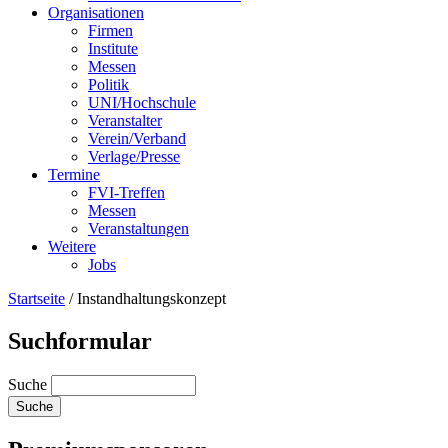
Organisationen
Firmen
Institute
Messen
Politik
UNI/Hochschule
Veranstalter
Verein/Verband
Verlage/Presse
Termine
FVI-Treffen
Messen
Veranstaltungen
Weitere
Jobs
Startseite
/
Instandhaltungskonzept
Suchformular
Suche