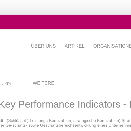
ÜBER UNS
ARTIKEL
ORGANISATION
WEITERE
 - KPI
Key Performance Indicators -
(dt.: (Schlüssel-) Leistungs-Kennzahlen, strategische Kennzahlen) St
der Ge-schäfts- sowie Geschäftsbereichsentwicklung eines Unternehm