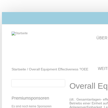
Direkt zum Inhalt
ÜBER
WEI
Startseite
/
Overall Equipment Effectiveness ?OEE
Suche
Overall E
Suchformular
Premiumsponsoren
(dt.: Gesamtanlagen- effe
Betriebs einer Einheit au
Es sind noch keine Sponsoren
Anlagenverfügbarkeit, Le