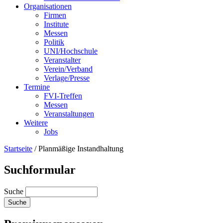
Organisationen
Firmen
Institute
Messen
Politik
UNI/Hochschule
Veranstalter
Verein/Verband
Verlage/Presse
Termine
FVI-Treffen
Messen
Veranstaltungen
Weitere
Jobs
Startseite
/
Planmäßige Instandhaltung
Suchformular
Suche