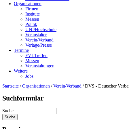
Organisationen
Firmen
Institute
Messen
Politik
UNI/Hochschule
Veranstalter
Verein/Verband
Verlage/Presse
Termine
FVI-Treffen
Messen
Veranstaltungen
Weitere
Jobs
Startseite
/
Organisationen
/
Verein/Verband
/
DVS - Deutscher Verban
Suchformular
Suche