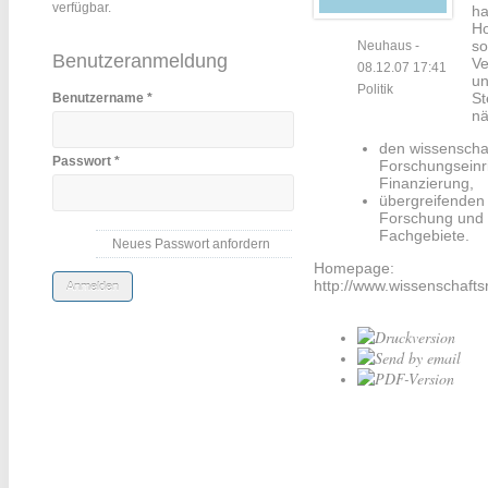
verfügbar.
ha
Ho
so
Neuhaus
-
Benutzeranmeldung
Ve
08.12.07 17:41
un
Politik
St
Benutzername
*
nä
den wissenschaf
Passwort
*
Forschungseinri
Finanzierung,
übergreifenden
Forschung und 
Fachgebiete.
Neues Passwort anfordern
Homepage:
http://www.wissenschafts