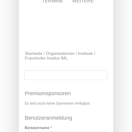
TERMINE
WEITERE
Startseite
/
Organisationen
/
Institute
/
Fraunhofer-Institut IML
Suche
Suchformular
Premiumsponsoren
Es sind noch keine Sponsoren verfügbar.
Benutzeranmeldung
Benutzername
*