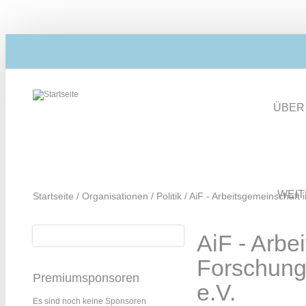
Direkt zum Inhalt
ÜBER
WEI
Startseite
/
Organisationen
/
Politik
/
AiF - Arbeitsgemeinschaft 
Suche
AiF - Arbe
Suchformular
Forschung
Premiumsponsoren
e.V.
Es sind noch keine Sponsoren