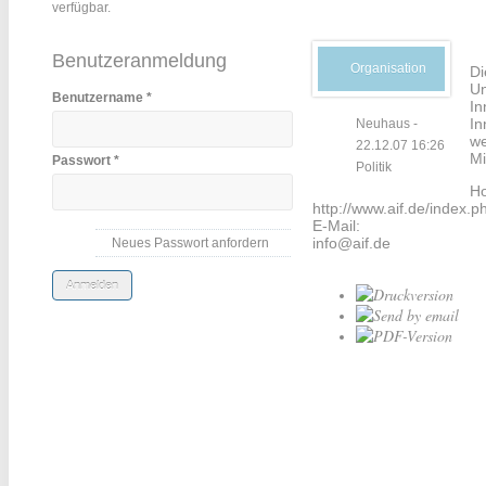
verfügbar.
Benutzeranmeldung
Organisation
Di
Un
Benutzername
*
In
In
Neuhaus
-
we
22.12.07 16:26
Mi
Passwort
*
Politik
H
http://www.aif.de/index.p
E-Mail:
info@aif.de
Neues Passwort anfordern