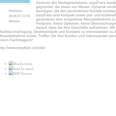
Zentrum des Marktgeschehens. easyFairs wurde
gegründet, die etwas von Messe- Dynamik vers
benötigen, die den persönlichen Kontakt schätz
Neuhaus
-
easyFairs sind kompakt sowie zeit- und kostenef
29.06.07 23:59
garantieren eine sorgenfreie Messeteilnahme zu
Messen
Festpreis. Keine Optionen, keine Überraschungen.
darauf, dass Sie Ihre Geschäfte aufnehmen. Mi
Marktdurchdringung, Direktverkäufe und Kontakte zu Interessenten zu 
Messeteilnahme kostet. Treffen Sie Ihre Kunden und Interessenten pers
einem Fachmagazin!
http://www.easyfairs.com/de/