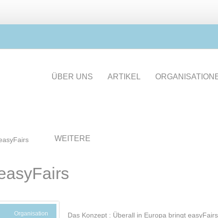
ÜBER UNS
ARTIKEL
ORGANISATION
WEITERE
easyFairs
easyFairs
Organisation
Das Konzept : Überall in Europa bringt easyFair