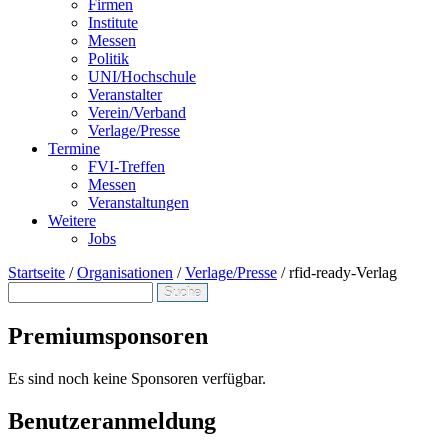
Firmen
Institute
Messen
Politik
UNI/Hochschule
Veranstalter
Verein/Verband
Verlage/Presse
Termine
FVI-Treffen
Messen
Veranstaltungen
Weitere
Jobs
Startseite
/
Organisationen
/
Verlage/Presse
/
rfid-ready-Verlag
Suche
Suchformular
Premiumsponsoren
Es sind noch keine Sponsoren verfügbar.
Benutzeranmeldung