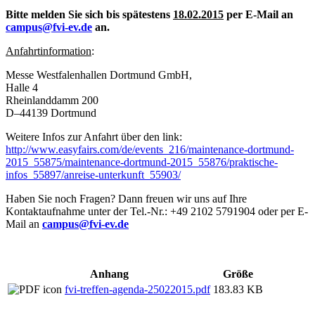
Bitte melden Sie sich bis spätestens
18.02.2015
per E-Mail an
campus@fvi-ev.de
an.
Anfahrtinformation
:
Messe Westfalenhallen Dortmund GmbH,
Halle 4
Rheinlanddamm 200
D–44139 Dortmund
Weitere Infos zur Anfahrt über den link:
http://www.easyfairs.com/de/events_216/maintenance-dortmund-
2015_55875/maintenance-dortmund-2015_55876/praktische-
infos_55897/anreise-unterkunft_55903/
Haben Sie noch Fragen? Dann freuen wir uns auf Ihre
Kontaktaufnahme unter der Tel.-Nr.: +49 2102 5791904 oder per E-
Mail an
campus@fvi-ev.de
Anhang
Größe
fvi-treffen-agenda-25022015.pdf
183.83 KB