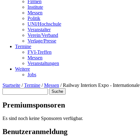
Firmen
Institute
Messen
Politik
UNI/Hochschule
Veranstalter
Verein/Verband
Verlage/Presse
Termine
FVI-Treffen
Messen
Veranstaltungen
Weitere
Jobs
Startseite
/
Termine
/
Messen
/
Railway Interiors Expo - Internationa
Suche
Suchformular
Premiumsponsoren
Es sind noch keine Sponsoren verfügbar.
Benutzeranmeldung