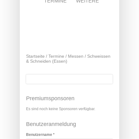
TERMINE
WEITERE
Startseite
/
Termine
/
Messen
/
Schweissen
& Schneiden (Essen)
Suche
Suchformular
Premiumsponsoren
Es sind noch keine Sponsoren verfügbar.
Benutzeranmeldung
Benutzername
*