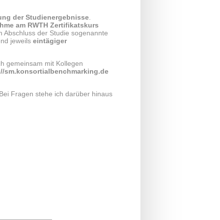
ng der Studienergebnisse
.
ahme am RWTH Zertifikatskurs
h Abschluss der Studie sogenannte
nd jeweils
eintägiger
ch gemeinsam mit Kollegen
://sm.konsortialbenchmarking.de
ei Fragen stehe ich darüber hinaus