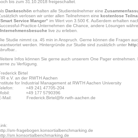
noch bis zum 31.10.2018 freigeschaltet.
Als
Dankeschön
erhalten alle Studienteilnehmer eine
Zusammenfassu
Zusätzlich verlosen wir unter allen Teilnehmern eine
kostenlose Teiln
„Smart Service Manger“
im Wert von 3.500 €. Außerdem erhalten nac
Successful-Practice-Unternehmen die Chance, andere Lösungen währe
Unternehmensbesuche
live zu erleben.
Die Studie nimmt ca. 45 min in Anspruch. Gerne können die Fragen au
beantwortet werden. Hintergründe zur Studie sind zusätzlich unter
http
abrufbar..
Weitere Infos können Sie gerne auch unserem One Pager entnehmen. B
gerne zu Verfügung.
rederick Birtel
FIR e.V. an der RWTH Aachen
Institute for Industrial Management at RWTH Aachen University
Telefon: +49 241 47705-204
Mobil: +49 177 5790396
E-Mail:
Frederick.Birtel@fir.rwth-aachen.de
Link:
http://sm-fragebogen.konsortialbenchmarking.de
http://sm.konsortialbenchmarking.de