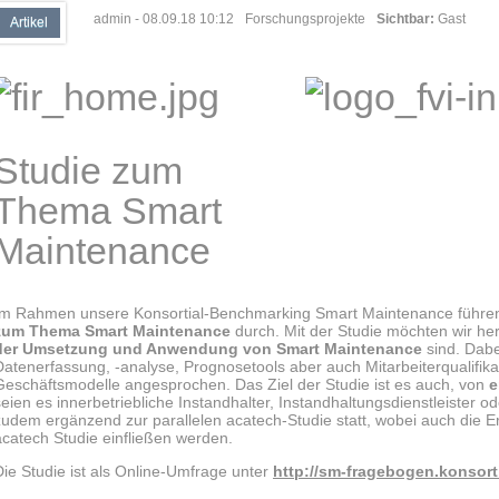
admin
- 08.09.18 10:12
Forschungsprojekte
Sichtbar:
Gast
Artikel
Studie zum
Thema Smart
Maintenance
Im Rahmen unsere Konsortial-Benchmarking Smart Maintenance führen 
zum Thema Smart Maintenance
durch. Mit der Studie möchten wir he
der Umsetzung und Anwendung von Smart Maintenance
sind. Dab
Datenerfassung, -analyse, Prognosetools aber auch Mitarbeiterqualif
Geschäftsmodelle angesprochen. Das Ziel der Studie ist es auch, von
e
seien es innerbetriebliche Instandhalter, Instandhaltungsdienstleister od
zudem ergänzend zur parallelen acatech-Studie statt, wobei auch die Er
acatech Studie einfließen werden.
Die Studie ist als Online-Umfrage unter
http://sm-fragebogen.konsor