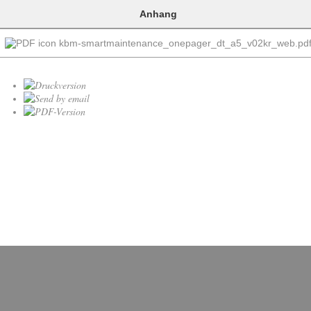
Anhang
kbm-smartmaintenance_onepager_dt_a5_v02kr_web.pd