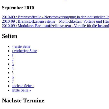
September 2010
2010-09 : Brennstoffzelle - Notstromversorgung in der industriellen I
2010-09 : Brennstoffzellensysteme – Möglichkeiten, Vorteile und Hü
2010-09 : Modulares Brennstoffzellensystem - Vorteile für die Instan
Seiten
« erste Seite
‹ vorherige Seite
1
2
3
4
5
6
7
nächste Seite ›
letzte Seite »
Nächste Termine