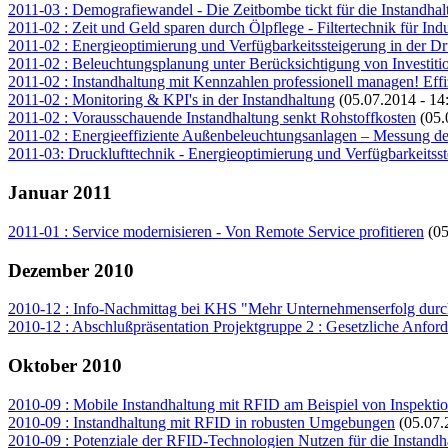
2011-03 : Demografiewandel - Die Zeitbombe tickt für die Instandhal
2011-02 : Zeit und Geld sparen durch Ölpflege - Filtertechnik für Indu
2011-02 : Energieoptimierung und Verfügbarkeitssteigerung in der Dr
2011-02 : Beleuchtungsplanung unter Berücksichtigung von Investi
2011-02 : Instandhaltung mit Kennzahlen professionell managen! Effiz
2011-02 : Monitoring & KPI's in der Instandhaltung
(05.07.2014 - 14
2011-02 : Vorausschauende Instandhaltung senkt Rohstoffkosten
(05.
2011-02 : Energieeffiziente Außenbeleuchtungsanlagen – Messung de
2011-03: Drucklufttechnik - Energieoptimierung und Verfügbarkeitss
Januar 2011
2011-01 : Service modernisieren - Von Remote Service profitieren
(05
Dezember 2010
2010-12 : Info-Nachmittag bei KHS "Mehr Unternehmenserfolg durch
2010-12 : Abschlußpräsentation Projektgruppe 2 : Gesetzliche Anford
Oktober 2010
2010-09 : Mobile Instandhaltung mit RFID am Beispiel von Inspekti
2010-09 : Instandhaltung mit RFID in robusten Umgebungen
(05.07.
2010-09 : Potenziale der RFID-Technologien Nutzen für die Instandh