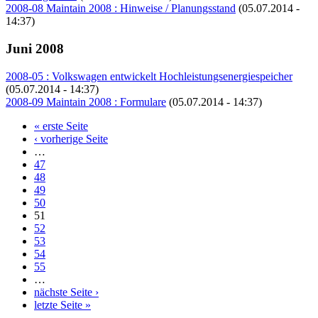
2008-08 Maintain 2008 : Hinweise / Planungsstand
(05.07.2014 -
14:37)
Juni 2008
2008-05 : Volkswagen entwickelt Hochleistungsenergiespeicher
(05.07.2014 - 14:37)
2008-09 Maintain 2008 : Formulare
(05.07.2014 - 14:37)
« erste Seite
Seiten
‹ vorherige Seite
…
47
48
49
50
51
52
53
54
55
…
nächste Seite ›
letzte Seite »