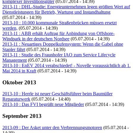
komplexer Investitionsgüter
(05.07.2014 - 14:39)
2013-11 : DHL-Studie: Energieunternehmen legen größten Wert auf
Dienstleistungen für Betrieb, Wartung und Instandhaltung
(05.07.2014 - 14:39)
2013-10 : 10.000 kommunale Straßenbrücken müssen ersetzt
werden,
(05.07.2014 - 14:39)
2013-11 : ABB erhält Auftrag für Anbindung von Offshore-
Windpark in der deutschen Nordsee
(05.07.2014 - 14:39)
2013-11 : Neuartiges Doppelkufensystem: Wenn die Gabel ohne
Stapler fährt
(05.07.2014 - 14:39)
2013-11 : Studie des Fraunhofer IAO zum Service Lifecycle
Management
(05.07.2014 - 14:39)
2013-10 : EnEV 2014 verabschiedet! - Novelle voraussichtlich ab 1.
Mai 2014 in Kraft
(05.07.2014 - 14:39)
Oktober 2013
2013-10 : Herrle ist neuer Geschäftsführer beim Baumüller
Reparaturwerk
(05.07.2014 - 14:40)
2013-10 : Das FVI begrüßt neue Mitglieder
(05.07.2014 - 14:39)
September 2013
2013-09 : Der Asket unter den Verbrennungsmotoren
(05.07.2014 -
14:39)